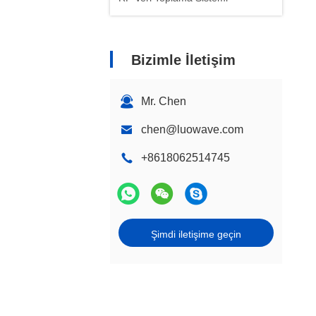
Bizimle İletişim
Mr. Chen
chen@luowave.com
+8618062514745
Şimdi iletişime geçin