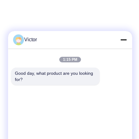
Victor
Hızlı iletişim
1:15 PM
Tel
Good day, what product are you looking 
86--18062514745
for?
E-posta
chen@luowave.com
Adres
Oda 404, Blok A, Zhiyuan Binası, Çin Seddi
İnovasyon ve Teknoloji Parkı, Tangxun Kuzey
Yolu, Doğu Gölü Yüksek Teknoloji Bölgesi,
Wuhan