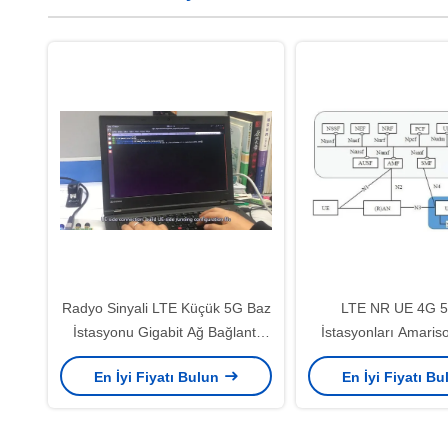
Radyo Sinyali LTE Küçük 5G Baz
LTE NR UE 4G 
İstasyonu Gigabit Ağ Bağlantı
İstasyonları Amariso
Noktası
Küçük Hücr
En İyi Fiyatı Bulun
En İyi Fiyatı B