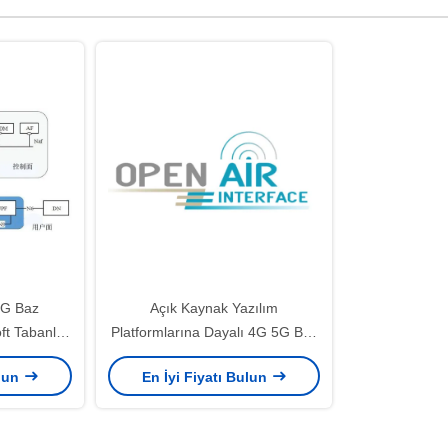
5G Baz
Açık Kaynak Yazılım
ft Tabanlı
Platformlarına Dayalı 4G 5G Baz
e
İstasyonlarını ve Terminalleri
ulun
En İyi Fiyatı Bulun
Simüle Edin