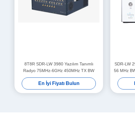
8T8R SDR-LW 3980 Yazılım Tanımlı
SDR-LW 2
Radyo 75MHz-6GHz 450MHz TX BW
56 MHz BW
USB 3.0 i
En İyi Fiyatı Bulun