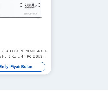
975 AD9361 RF 70 MHz-6 GHz
 Her 2 Kanal 4 × PCIE BUS 2 ×
7 İşlemci USRP Entegre Yazılım
En İyi Fiyatı Bulun
Tanımlı Radyo Cihazı