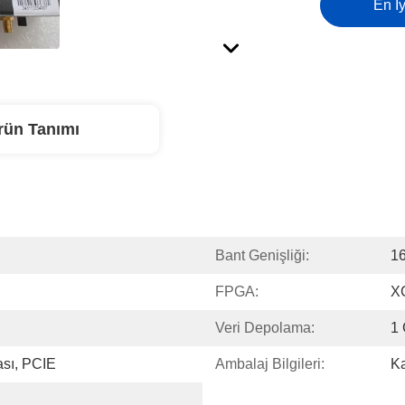
En İy
rün Tanımı
Bant Genişliği:
1
FPGA:
X
Veri Depolama:
1
ası, PCIE
Ambalaj Bilgileri:
Ka