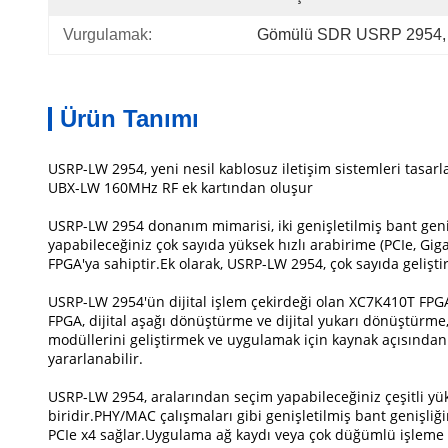
Vurgulamak:
Gömülü SDR USRP 2954
,
Ürün Tanımı
USRP-LW 2954, yeni nesil kablosuz iletişim sistemleri tasar
UBX-LW 160MHz RF ek kartından oluşur
USRP-LW 2954 donanım mimarisi, iki genişletilmiş bant geniş
yapabileceğiniz çok sayıda yüksek hızlı arabirime (PCIe, Gig
FPGA'ya sahiptir.Ek olarak, USRP-LW 2954, çok sayıda gelişti
USRP-LW 2954'ün dijital işlem çekirdeği olan XC7K410T FPGA,
FPGA, dijital aşağı dönüştürme ve dijital yukarı dönüştürme,
modüllerini geliştirmek ve uygulamak için kaynak açısında
yararlanabilir.
USRP-LW 2954, aralarından seçim yapabileceğiniz çeşitli yük
biridir.PHY/MAC çalışmaları gibi genişletilmiş bant genişliğ
PCIe x4 sağlar.Uygulama ağ kaydı veya çok düğümlü işleme ku