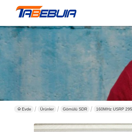
Evde
Ürünler
Gömülü SDR
160MHz USRP 2954