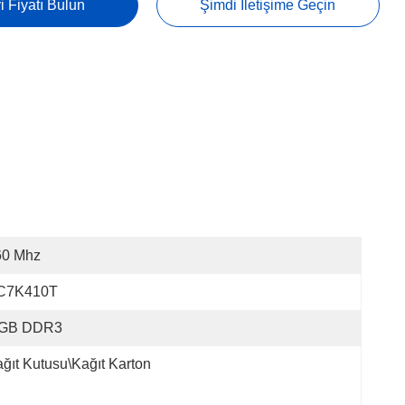
i Fiyatı Bulun
Şimdi Iletişime Geçin
60 Mhz
C7K410T
 GB DDR3
ğıt Kutusu\Kağıt Karton