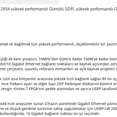
 
2954 yüksek performanslı Gömülü SDR
, 
yüksek performanslı
lamak ve dağıtmak için yüksek performanslı, ölçeklenebilir bir yazı
liği ek kartı yuvasını, 10MHz'den 6GHz'e kadar 160M'ye kadar bant g
abit/10 Gigabit Ethernet bağlantı noktaları) ve kaynak açısından ze
rme çerçevesi, uyumlu referans mimarileri ve açık kaynak projeleri 
 tüm ana bileşenler arasında yüksek hızlı bağlantı sağlar.RF ön uç,
 ince frekans ayarı ve diğer bazı DSP fonksiyon bloklarını kontrol e
n zengin Kintex-7 FPGA'nın yedek alanından ve ayrıca USRP tarafı
sek hızlı arayüzler sunar.Cihazın panelinde Gigabit Ethernet portu
ine ve düşük gecikme süresine sahip uygulamalar için USRP-LW 2954, b
llandığında, 10 Gigabit bağlantı noktası en iyi seçimdir.