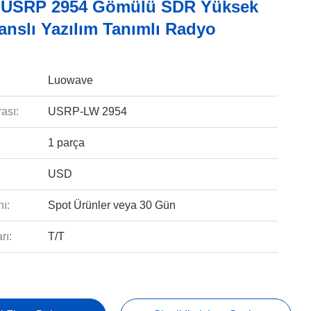
 USRP 2954 Gömülü SDR Yüksek
anslı Yazılım Tanımlı Radyo
Luowave
ası:
USRP-LW 2954
1 parça
USD
ı:
Spot Ürünler veya 30 Gün
rı:
T/T