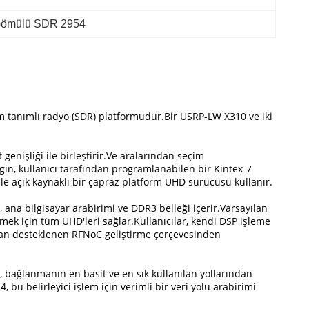
 Gömülü SDR 2954
lım tanımlı radyo (SDR) platformudur.Bir USRP-LW X310 ve iki
enişliği ile birleştirir.Ve aralarından seçim
ngin, kullanıcı tarafından programlanabilen bir Kintex-7
ile açık kaynaklı bir çapraz platform UHD sürücüsü kullanır.
 ana bilgisayar arabirimi ve DDR3 belleği içerir.Varsayılan
tmek için tüm UHD'leri sağlar.Kullanıcılar, kendi DSP işleme
ndan desteklenen RFNoC geliştirme çerçevesinden
, bağlanmanın en basit ve en sık kullanılan yollarından
u belirleyici işlem için verimli bir veri yolu arabirimi