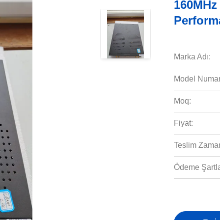
160MHz
Perform
Marka Adı:
Model Numar
Moq:
Fiyat:
Teslim Zaman
Ödeme Şartla