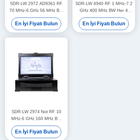
SDR-LW 2972 AD9361 RF
SDR-LW 4940 RF 1 MHz-7.2
70 MHz-6 GHz 56 MHz BW
GHz 400 MHz BW Her 4
Her 2 Kanal USB 3.0 USRP
Kanal 1 × QSFP+ USB 3.0 I9
En İyi Fiyatı Bulun
En İyi Fiyatı Bulun
Entegre Yazılım Tanımlı
Ekranı ve Klavyesi İçinde
Radyo Cihazı
USRP Entegre Yazılım
Tanımlı Radyo Cihazı ile
Entegre
SDR-LW 2974 Not RF 10
MHz-6 GHz 160 MHz BW
Her 2 Kanalı 4 × USB 3.0, 2
En İyi Fiyatı Bulun
× SFP+ 4 × PCIE BUS i7
İşlemci USRP Entegre