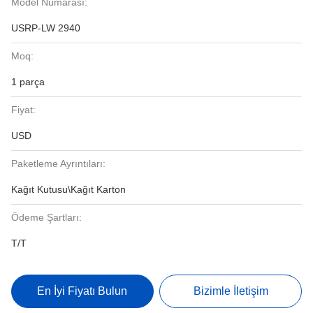
Model Numarası:
USRP-LW 2940
Moq:
1 parça
Fiyat:
USD
Paketleme Ayrıntıları:
Kağıt Kutusu\Kağıt Karton
Ödeme Şartları:
T/T
En İyi Fiyatı Bulun
Bizimle İletişim