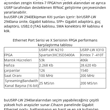
açısından zengin Kintex-7 FPGA'nın yedek alanından ve ayrıca
USRP tarafından desteklenen RFNoC geliştirme çerçevesinden
yararlanabilir.
bu
USRP-LW 2940
Ekipman Kiti şunları içerir: bir
USRP-LW
2940
ana ünite, Gigabit kablosu, SFP+ Gigabit adaptörü, güç
adaptörü, USB2.0 JTAG kablosu, SMA konektörü RF kablosu 4
kök.
Ethernet Port Serisi ve X Serisinin FPGA performans
karşılaştırma tablosu
USRP-LW N210
USRP-LW X310
FPGA
Spartan3XC3SD3400A
Kintex 7 -410T
Mantık Hücreleri
53k
406k
Hafıza
2.268 Kb
28.620 Kb
çarpanlar
126
1540
Saat Oranı
100 MHz
200 MHz
SyreamingBandwith
25 MS/sn
200 MS/sn
Kanal Başına (16-bit)
bu
USRP-LW 2940
aralarından seçim yapabileceğiniz çeşitli
yüksek hızlı arayüzler sunar.Cihazın panelinde Gigabit
Ethernet portu, bağlanmanın en basit ve en sık kullanılan