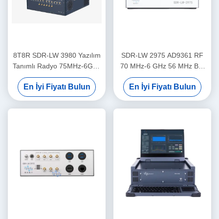
8T8R SDR-LW 3980 Yazılım
SDR-LW 2975 AD9361 RF
Tanımlı Radyo 75MHz-6GHz
70 MHz-6 GHz 56 MHz BW
450MHz TX BW
Her 2 Kanal 4 × PCIE BUS 2
En İyi Fiyatı Bulun
En İyi Fiyatı Bulun
× USB 3.0 i7 İşlemci USRP
Entegre Yazılım Tanımlı
Radyo Cihazı