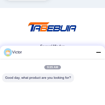
Yazılım Tanımlı Radyo Aygıtı
Sosyal Medya
Victor
Hızlı iletişim
9:05 AM
Tel
Good day, what product are you looking for?
86--18062514745
E-posta
chen@luowave.com