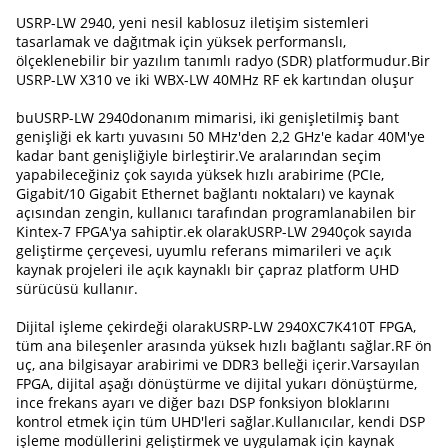
USRP-LW 2940, yeni nesil kablosuz iletişim sistemleri
tasarlamak ve dağıtmak için yüksek performanslı,
ölçeklenebilir bir yazılım tanımlı radyo (SDR) platformudur.Bir
USRP-LW X310 ve iki WBX-LW 40MHz RF ek kartından oluşur
bu
USRP-LW 2940
donanım mimarisi, iki genişletilmiş bant
genişliği ek kartı yuvasını 50 MHz'den 2,2 GHz'e kadar 40M'ye
kadar bant genişliğiyle birleştirir.Ve aralarından seçim
yapabileceğiniz çok sayıda yüksek hızlı arabirime (PCIe,
Gigabit/10 Gigabit Ethernet bağlantı noktaları) ve kaynak
açısından zengin, kullanıcı tarafından programlanabilen bir
Kintex-7 FPGA'ya sahiptir.ek olarak
USRP-LW 2940
çok sayıda
geliştirme çerçevesi, uyumlu referans mimarileri ve açık
kaynak projeleri ile açık kaynaklı bir çapraz platform UHD
sürücüsü kullanır.
Dijital işleme çekirdeği olarak
USRP-LW 2940
XC7K410T FPGA,
tüm ana bileşenler arasında yüksek hızlı bağlantı sağlar.RF ön
uç, ana bilgisayar arabirimi ve DDR3 belleği içerir.Varsayılan
FPGA, dijital aşağı dönüştürme ve dijital yukarı dönüştürme,
ince frekans ayarı ve diğer bazı DSP fonksiyon bloklarını
kontrol etmek için tüm UHD'leri sağlar.Kullanıcılar, kendi DSP
işleme modüllerini geliştirmek ve uygulamak için kaynak