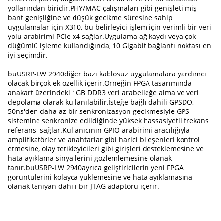
yollarından biridir.PHY/MAC çalışmaları gibi genişletilmiş
bant genişliğine ve düşük gecikme süresine sahip
uygulamalar için X310, bu belirleyici işlem için verimli bir veri
yolu arabirimi PCIe x4 sağlar.Uygulama ağ kaydı veya çok
düğümlü işleme kullandığında, 10 Gigabit bağlantı noktası en
iyi seçimdir.
bu
USRP-LW 2940
diğer bazı kablosuz uygulamalara yardımcı
olacak birçok ek özellik içerir.Örneğin FPGA tasarımında
anakart üzerindeki 1GB DDR3 veri arabelleğe alma ve veri
depolama olarak kullanılabilir.İsteğe bağlı dahili GPSDO,
50ns'den daha az bir senkronizasyon gecikmesiyle GPS
sistemine senkronize edildiğinde yüksek hassasiyetli frekans
referansı sağlar.Kullanıcının GPIO arabirimi aracılığıyla
amplifikatörler ve anahtarlar gibi harici bileşenleri kontrol
etmesine, olay tetikleyicileri gibi girişleri desteklemesine ve
hata ayıklama sinyallerini gözlemlemesine olanak
tanır.bu
USRP-LW 2940
ayrıca geliştiricilerin yeni FPGA
görüntülerini kolayca yüklemesine ve hata ayıklamasına
olanak tanıyan dahili bir JTAG adaptörü içerir.