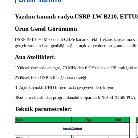
Yazılım tanımlı radyo,USRP-LW B210, ETTU
Ürün Genel Görünümü
USRP B210, 70 MHz'den 6 GHz'e kadar sürekli frekans kapsamına sahi
gerçek zamanlı bant genişliği sağlar, açık ve yeniden programlanabil
Ana özellikleri:
1Yüksek derecede entegre, 70 MHz'den 6 GHz'e kadar RF aralığı olan i
2Yüksek hızlı USB 3.0 bağlantısı desteği
3. Açık kaynaklı UHD birden fazla çerçeveyi destekliyor
4Kullanıcı tarafından programlanabilir Spartan 6 XC6SLX150FPGA, 56
Teknik parametreler: