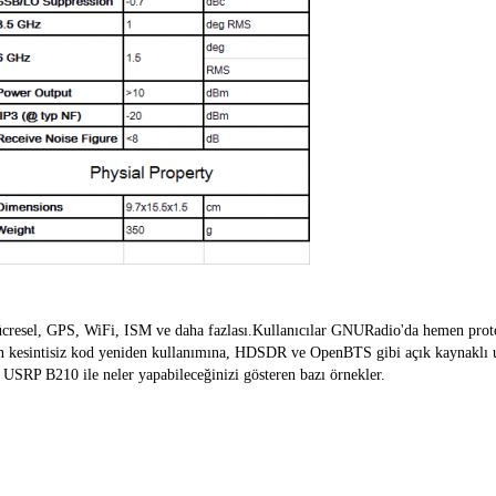
cresel, GPS, WiFi, ISM ve daha fazlası.Kullanıcılar GNURadio'da hemen proto
an kesintisiz kod yeniden kullanımına, HDSDR ve OpenBTS gibi açık kaynaklı u
 USRP B210 ile neler yapabileceğinizi gösteren bazı örnekler.