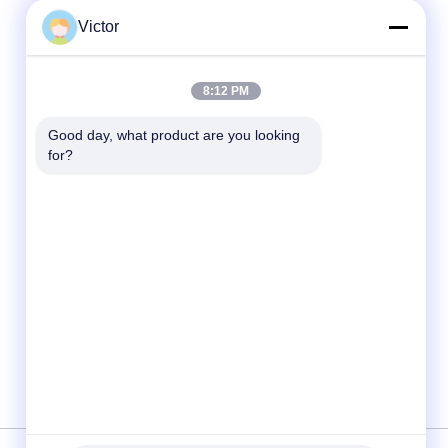
Victor
Hızlı iletişim
8:12 PM
Tel
Good day, what product are you looking 
86--18062514745
for?
E-posta
chen@luowave.com
Adres
Oda 404, Blok A, Zhiyuan Binası, Çin Seddi
İnovasyon ve Teknoloji Parkı, Tangxun Kuzey
Yolu, Doğu Gölü Yüksek Teknoloji Bölgesi,
Wuhan