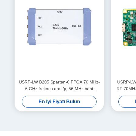
USRP-LW B205 Spartan-6 FPGA 70 MHz-
USRP-LW 
6 GHz frekans aralığı, 56 MHz bant
RF 70MHz
genişliği 1T1R USRP SDR
Bant
En İyi Fiyatı Bulun