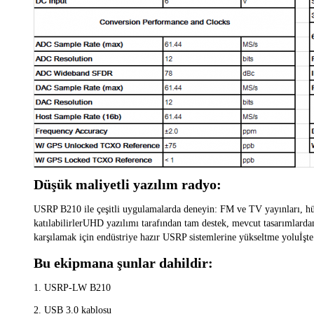
Düşük maliyetli yazılım radyo:
USRP B210 ile çeşitli uygulamalarda deneyin: FM ve TV yayınları, hü
katılabilirlerUHD yazılımı tarafından tam destek, mevcut tasarımlard
karşılamak için endüstriye hazır USRP sistemlerine yükseltme yoluİşte
Bu ekipmana şunlar dahildir:
1. USRP-LW B210
2. USB 3.0 kablosu