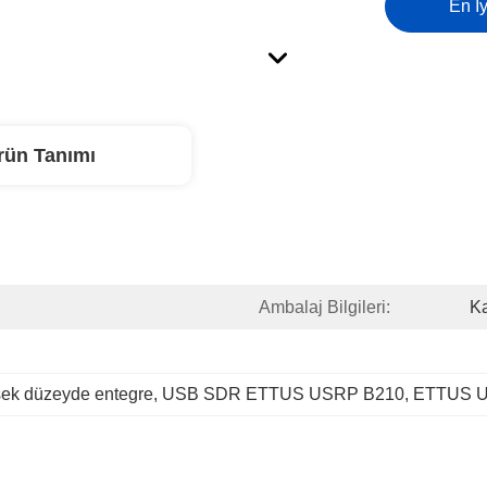
En İy
rün Tanımı
Ambalaj Bilgileri:
Ka
sek düzeyde entegre
, 
USB SDR ETTUS USRP B210
, 
ETTUS US