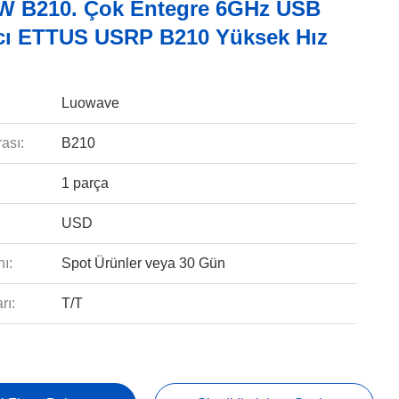
 B210. Çok Entegre 6GHz USB
cı ETTUS USRP B210 Yüksek Hız
Luowave
ası:
B210
1 parça
USD
ı:
Spot Ürünler veya 30 Gün
rı:
T/T