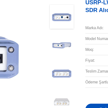
USRP-LW
SDR Alı
Marka Adı:
Model Numar
Moq:
Fiyat:
Teslim Zaman
Ödeme Şartla