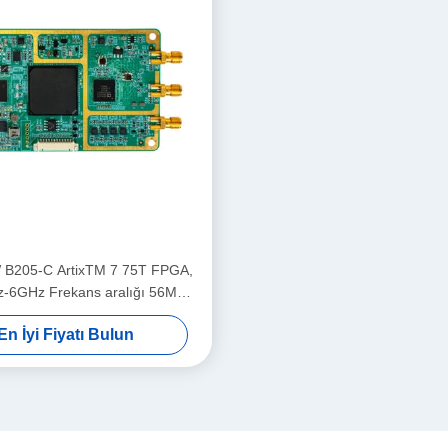
B205-C ArtixTM 7 75T FPGA,
-6GHz Frekans aralığı 56MHz
 Genişliği 1T1R USRP SDR
En İyi Fiyatı Bulun