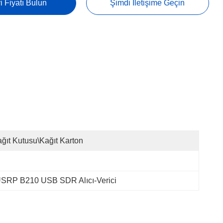
i Fiyatı Bulun
Şimdi Iletişime Geçin
ğıt Kutusu\Kağıt Karton
RP B210 USB SDR Alıcı-Verici