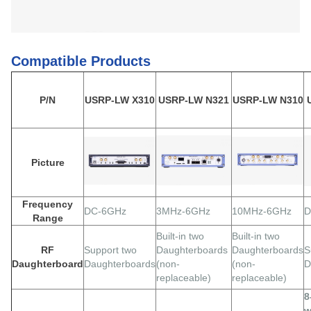
Compatible Products
P/N
USRP-LW X310
USRP-LW N321
USRP-LW N310
Picture
Frequency
DC-6GHz
3MHz-6GHz
10MHz-6GHz
D
Range
Built-in two
Built-in two
RF
Support two
Daughterboards
Daughterboards
S
Daughterboard
Daughterboards
(non-
(non-
D
replaceable)
replaceable)
8
w