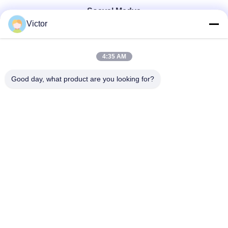
Sosyal Medya
Victor
Hızlı iletişim
4:35 AM
Tel
Good day, what product are you looking for?
86--18062514745
E-posta
chen@luowave.com
Adres
Oda 404, Blok A, Zhiyuan Binası, Çin Seddi İnovasyon ve
Teknoloji Parkı, Tangxun Kuzey Yolu, Doğu Gölü Yüksek
Teknoloji Bölgesi, Wuhan
Gizlilik Politikası
|
Site Haritası
Çin iyi. Kalite USRP SDR'si Tedarikçi. Telif hakkı © 2022-2026