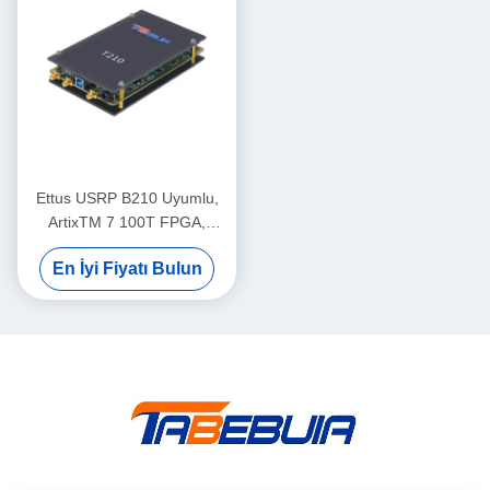
Ettus USRP B210 Uyumlu,
ArtixTM 7 100T FPGA,
AD9361 RF 70 MHz-6 GHz,
En İyi Fiyatı Bulun
56 MHz BW Her biri, 2 Kanal
USRP Yazılım Tanımlı Radyo
Cihazı