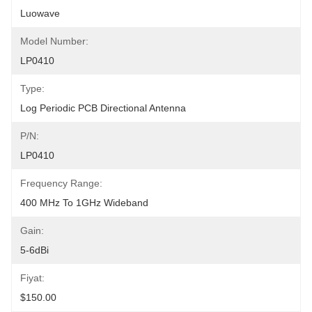
Luowave
Model Number:
LP0410
Type:
Log Periodic PCB Directional Antenna
P/N:
LP0410
Frequency Range:
400 MHz To 1GHz Wideband
Gain:
5-6dBi
Fiyat:
$150.00