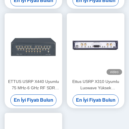
En İyi Fiyatı Bulun
En İyi Fiyatı Bulun
video
ETTUS USRP X440 Uyumlu
Ettus USRP X310 Uyumlu
75 MHz-6 GHz RF SDR
Luowave Yüksek
200MHz bant genişliği/ch
Performanslı SDR USRP X
En İyi Fiyatı Bulun
En İyi Fiyatı Bulun
Faz tutarlı < 1° RMS USRP
Serisi USRP-LW X310 2T2R
Yazılım Tanımlı Radyo
RF DC-6GHz 160 MHz BW
Cihazı
USRP Yazılım Tanımlı Radyo
Cihazı