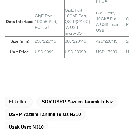
FPGA
GigE
Port,
GigE
Port,
GigE
Port,
10GbE Port,
10GbE Port,
G
Data Interface
10GbE Port,
QSFP(2*10G)
A-USB,micro
P
PCIE x4
,A-USB,
USB
micro-US
Size (mm)
290*225*45
380*220*45
425*220*45
2
Unit Price
USD 9999
USD 23999
USD 17999
U
Etiketler:
SDR USRP Yazılım Tanımlı Telsiz
USRP Yazılım Tanımlı Telsiz N310
Uzak Usrp N310