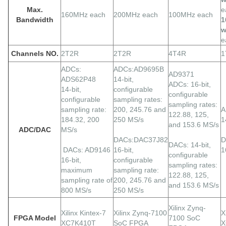
Max.
e
160MHz each
200MHz each
100MHz each
Bandwidth
1
w
e
Channels NO.
2T2R
2T2R
4T4R
1
ADCs:
ADCs:AD9695B
AD9371
ADS62P48
14-bit,
ADCs: 16-bit,
14-bit,
configurable
configurable
configurable
sampling rates:
sampling rates:
sampling rate:
200, 245.76 and
A
122.88, 125,
184.32, 200
250 MS/s
1
and 153.6 MS/s
ADC/DAC
MS/s
DACs:DAC37J82
D
DACs: 14-bit,
DACs: AD9146
16-bit,
1
configurable
16-bit,
configurable
sampling rates:
maximum
sampling rate:
122.88, 125,
sampling rate of
200, 245.76 and
and 153.6 MS/s
800 MS/s
250 MS/s
Xilinx Zynq-
Xilinx Kintex-7
Xilinx Zynq-7100
X
FPGA Model
7100 SoC
XC7K410T
SoC FPGA
X