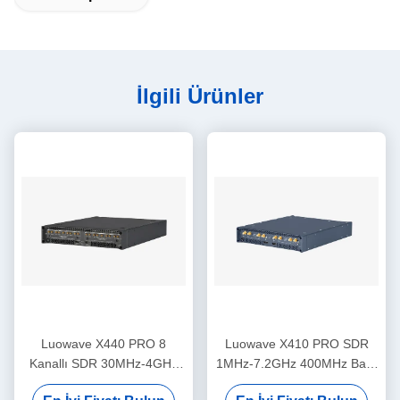
İlgili Ürünler
Luowave X440 PRO 8
Luowave X410 PRO SDR
Kanallı SDR 30MHz-4GHz
1MHz-7.2GHz 400MHz Bant
1.6GHz Bant Genişliği USRP
Genişliği 4 Kanal